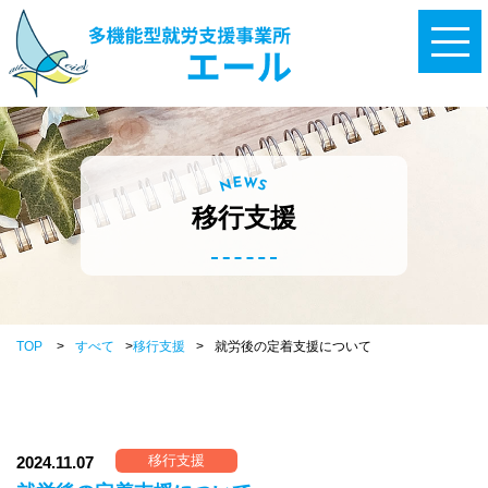
W
E
N
S
移行支援
TOP
>
すべて
>
移行支援
>
就労後の定着支援について
移行支援
2024.11.07