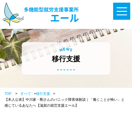
W
E
N
S
移行支援
TOP
>
すべて
>
移行支援
>
【本人公表】中川家・剛さんのパニック障害体験談｜「働くことが怖い」と
感じているあなたへ【滋賀の就労支援エール】